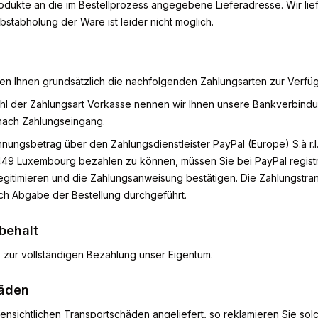
dukte an die im Bestellprozess angegebene Lieferadresse. Wir lief
stabholung der Ware ist leider nicht möglich.
en Ihnen grundsätzlich die nachfolgenden Zahlungsarten zur Verfü
l der Zahlungsart Vorkasse nennen wir Ihnen unsere Bankverbindun
 nach Zahlungseingang.
ngsbetrag über den Zahlungsdienstleister PayPal (Europe) S.à r.l. 
49 Luxembourg bezahlen zu können, müssen Sie bei PayPal registrie
egitimieren und die Zahlungsanweisung bestätigen. Die Zahlungstran
ach Abgabe der Bestellung durchgeführt.
behalt
s zur vollständigen Bezahlung unser Eigentum.
häden
nsichtlichen Transportschäden angeliefert, so reklamieren Sie solc