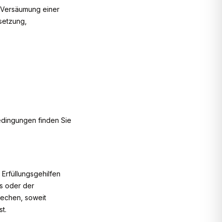
e Versäumung einer
setzung,
edingungen finden Sie
Erfüllungsgehilfen
rs oder der
rechen, soweit
t.