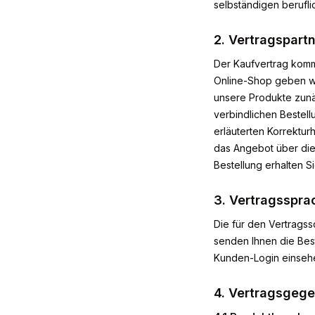
selbständigen berufli
2. Vertragspart
Der Kaufvertrag komm
Online-Shop geben wi
unsere Produkte zunä
verbindlichen Bestell
erläuterten Korrektur
das Angebot über di
Bestellung erhalten S
3. Vertragsspra
Die für den Vertrags
senden Ihnen die Bes
Kunden-Login einseh
4. Vertragsgeg