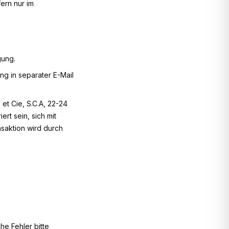
ern nur im
gung.
g in separater E-Mail
et Cie, S.C.A, 22-24
rt sein, sich mit
saktion wird durch
he Fehler bitte