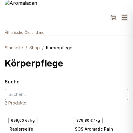
Ätherische Öle und mehr
Startseite
/
Shop
/
Körperpflege
Körperpflege
Suche
2
Produkte
699,00 € / kg
379,80 € / kg
Finigrana
WADI
Rasierseife
SOS Aromatic Pain