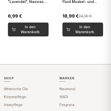
"Lavendel", Nassrasur
Fluid Muskel- und
und Bartpflege mit
Gelenk-Fluid im Airless
Lavendelöl Finigrana
Spender 50g Wadi
6,99 €
18,99 €
24,99 €
100g
In den
In den
Warenkorb
Warenkorb
SHOP
MARKEN
Ätherische Öle
Neumond
Körperpflege
WADI
Haarpflege
Finigrana