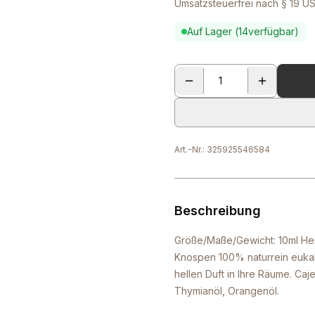
Umsatzsteuerfrei nach § 19 US
Auf Lager (
14
verfügbar)
Art.-Nr.:
325925546584
Beschreibung
Größe/Maße/Gewicht: 10ml Herst
Knospen 100% naturrein eukalyp
hellen Duft in Ihre Räume. Caj
Thymianöl, Orangenöl.