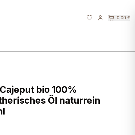
0,00 €
 Cajeput bio 100%
therisches Öl naturrein
l