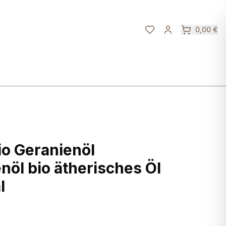
0,00 €
io Geranienöl
öl bio ätherisches Öl
l