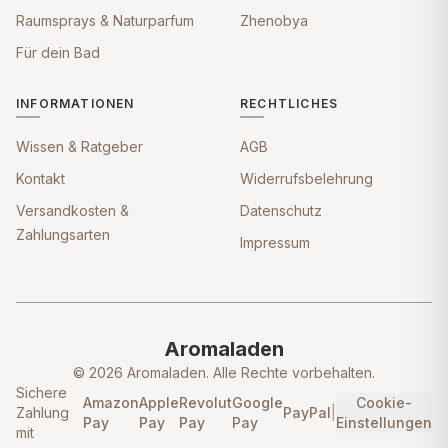
Raumsprays & Naturparfum
Zhenobya
Für dein Bad
INFORMATIONEN
RECHTLICHES
Wissen & Ratgeber
AGB
Kontakt
Widerrufsbelehrung
Versandkosten &
Datenschutz
Zahlungsarten
Impressum
Aromaladen
© 2026 Aromaladen. Alle Rechte vorbehalten.
Sichere
Amazon
Apple
Revolut
Google
Cookie-
Zahlung
PayPal
|
Pay
Pay
Pay
Pay
Einstellungen
mit